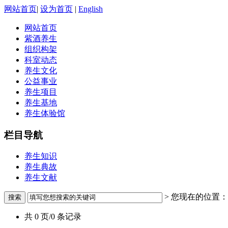
网站首页
|
设为首页
|
English
网站首页
紫酒养生
组织构架
科室动态
养生文化
公益事业
养生项目
养生基地
养生体验馆
栏目导航
养生知识
养生典故
养生文献
> 您现在的位置：
共 0 页/0 条记录