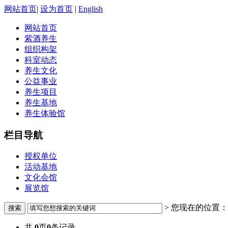
网站首页
|
设为首页
|
English
网站首页
紫酒养生
组织构架
科室动态
养生文化
公益事业
养生项目
养生基地
养生体验馆
栏目导航
授权单位
活动基地
文化会馆
展览馆
> 您现在的位置：
共
0
页
0
条记录